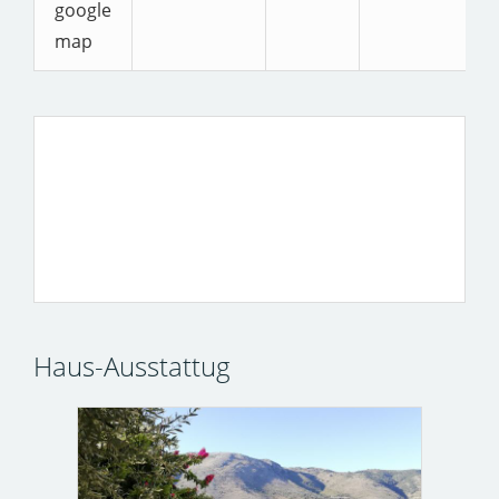
google
map
Panorama-Meerblick
Haus mit 10 zimmern und Panorama-
Meerblick, direkt am Strand, ruhige Lage.
Haus-Ausstattug