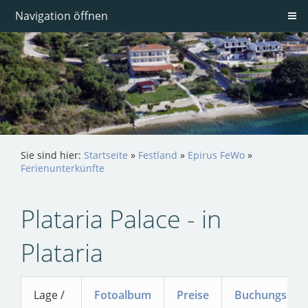
Navigation öffnen
Sie sind hier:
Startseite
»
Festland
»
Epirus FeWo
»
Ferienunterkünfte
Plataria Palace - in
Plataria
Lage /
Fotoalbum
Preise
Buchungsanf