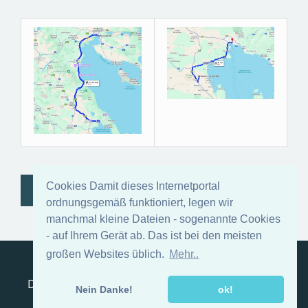
Cookies Damit dieses Internetportal
PILION, FERIENHAUS PILION
ordnungsgemäß funktioniert, legen wir
manchmal kleine Dateien - sogenannte Cookies
- auf Ihrem Gerät ab. Das ist bei den meisten
großen Websites üblich.
Mehr..
Reiseanfrage
Impressum
Kontakt
AGB
Datenschutzerklärung
Pilion, Ferienhaus Pilion
Nein Danke!
ok!
Vorteile, wenn Sie nach Thessaloniki fliegen