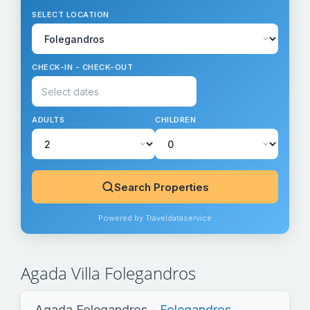
SELECT LOCATION
CHECK-IN - CHECK-OUT
ADULTS
CHILDREN
Search Properties
Powered by Traveldataservice
Agada Villa Folegandros
Agada Folegandros
- Folegandros