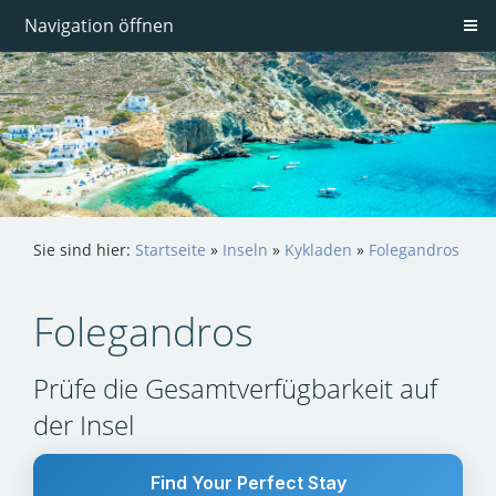
Navigation öffnen
Sie sind hier:
Startseite
»
Inseln
»
Kykladen
»
Folegandros
Folegandros
Prüfe die Gesamtverfügbarkeit auf
der Insel
Find Your Perfect Stay