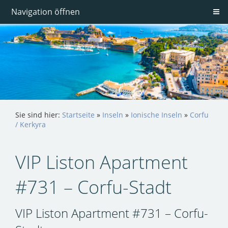
Navigation öffnen
Sie sind hier:
Startseite
»
Inseln
»
Ionische Inseln
»
Corfu
/ Kerkyra
VIP Liston Apartment
#731 – Corfu-Stadt
VIP Liston Apartment #731 – Corfu-