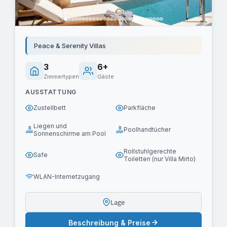
Peace & Serenity Villas
3
6+
Zimmertypen
Gäste
AUSSTATTUNG
Zustellbett
Parkfläche
Liegen und
Poolhandtücher
Sonnenschirme am Pool
Rollstuhlgerechte
Safe
Toiletten (nur Villa Mirto)
WLAN-Internetzugang
Lage
Beschreibung & Preise