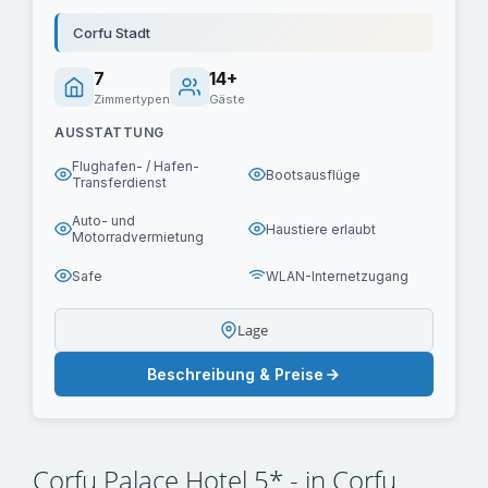
Corfu Stadt
7
14+
Zimmertypen
Gäste
AUSSTATTUNG
Flughafen- / Hafen-
Bootsausflüge
Transferdienst
Auto- und
Haustiere erlaubt
Motorradvermietung
Safe
WLAN-Internetzugang
Lage
Beschreibung & Preise
Corfu Palace Hotel 5* - in Corfu