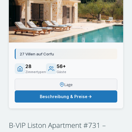
27 Villen auf Corfu
28
56+
Zimmertypen
Gäste
Lage
Beschreibung & Preise
B-VIP Liston Apartment #731 –