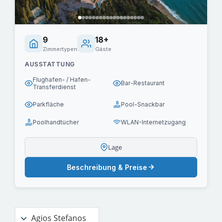
9
18+
Zimmertypen
Gäste
AUSSTATTUNG
Flughafen- / Hafen-
Bar-Restaurant
Transferdienst
Parkfläche
Pool-Snackbar
Poolhandtücher
WLAN-Internetzugang
Lage
Beschreibung & Preise
Agios Stefanos