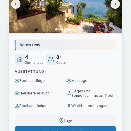
Adults Only
4
8+
Zimmertypen
Gäste
AUSSTATTUNG
Bootsausflüge
Massage
Liegen und
Haustiere erlaubt
Sonnenschirme am Pool
Poolhandtücher
WLAN-Internetzugang
Lage