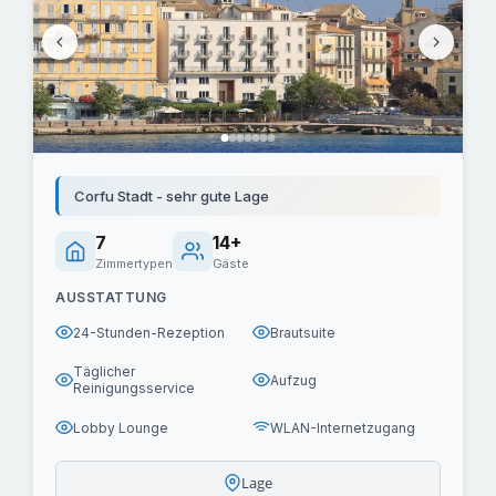
Corfu Stadt - sehr gute Lage
7
14+
Zimmertypen
Gäste
AUSSTATTUNG
24-Stunden-Rezeption
Brautsuite
Täglicher
Aufzug
Reinigungsservice
Lobby Lounge
WLAN-Internetzugang
Lage