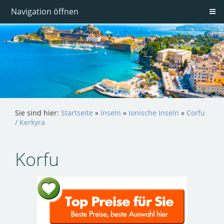
Navigation öffnen
Sie sind hier:
Startseite
»
Inseln
»
Ionische Inseln
»
Corfu
/ Kerkyra
Korfu