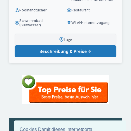
Poolhandtücher
Restaurant
Schwimmbad
WLAN-Internetzugang
(Süßwasser)
Lage
Beschreibung & Preise
VIP LISTON APARTMENT #731 –
Cookies Damit dieses Internetportal