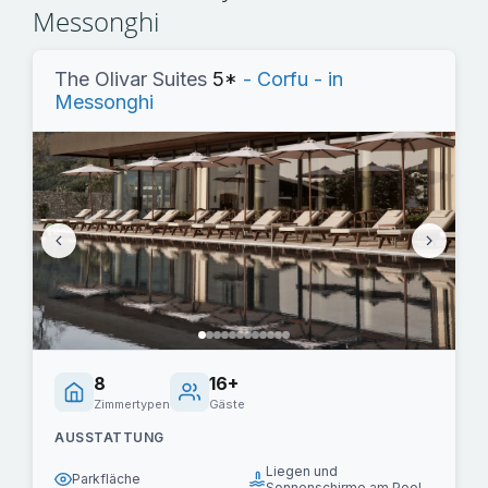
Messonghi
The Olivar Suites
5*
- Corfu - in
Messonghi
8
16+
Zimmertypen
Gäste
AUSSTATTUNG
Liegen und
Parkfläche
Sonnenschirme am Pool