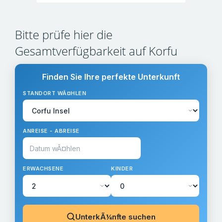
Bitte prüfe hier die
Gesamtverfügbarkeit auf Korfu
Finden Sie Ihre perfekte Unterkunft
STANDORT WÃ¤HLEN
ANREISE - ABREISE
ERWACHSENE
KINDER
UnterkÃ¼nfte suchen