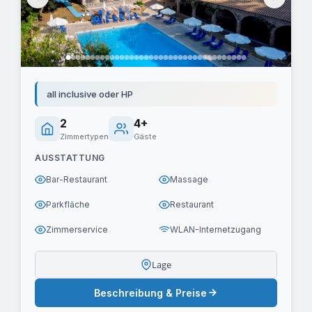
all inclusive oder HP
2
4+
Zimmertypen
Gäste
AUSSTATTUNG
Bar-Restaurant
Massage
Parkfläche
Restaurant
Zimmerservice
WLAN-Internetzugang
Lage
Beschreibung & Preise