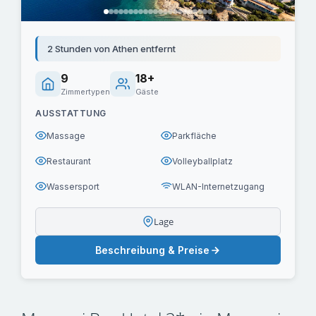
2 Stunden von Athen entfernt
9
18+
Zimmertypen
Gäste
AUSSTATTUNG
Massage
Parkfläche
Restaurant
Volleyballplatz
Wassersport
WLAN-Internetzugang
Lage
Beschreibung & Preise