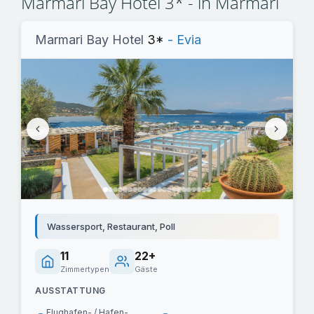
Marmari Bay Hotel 3* - in Marmari
Marmari Bay Hotel
3*
- Evia
Wassersport, Restaurant, Poll
11
22+
Zimmertypen
Gäste
AUSSTATTUNG
Flughafen- / Hafen-