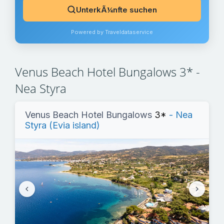
UnterkÃ¼nfte suchen
Powered by Traveldataservice
Venus Beach Hotel Bungalows 3* -
Nea Styra
Venus Beach Hotel Bungalows
3*
- Nea
Styra (Evia island)