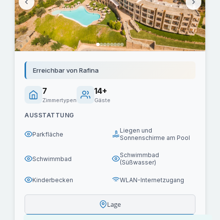
Erreichbar von Rafina
7
14+
Zimmertypen
Gäste
AUSSTATTUNG
Liegen und
Parkfläche
Sonnenschirme am Pool
Schwimmbad
Schwimmbad
(Süßwasser)
Kinderbecken
WLAN-Internetzugang
Lage