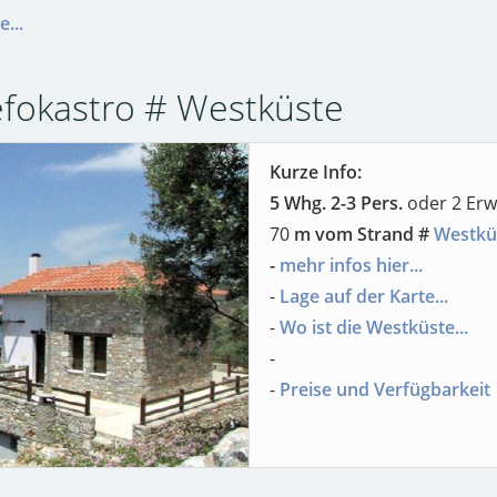
...
 Lefokastro # Westküste
Kurze Info:
5 Whg. 2-3 Pers.
oder 2 Erw
70
m vom Strand #
Westkü
-
mehr infos hier...
-
Lage auf der Karte...
-
Wo ist die Westküste...
-
-
Preise und Verfügbarkeit