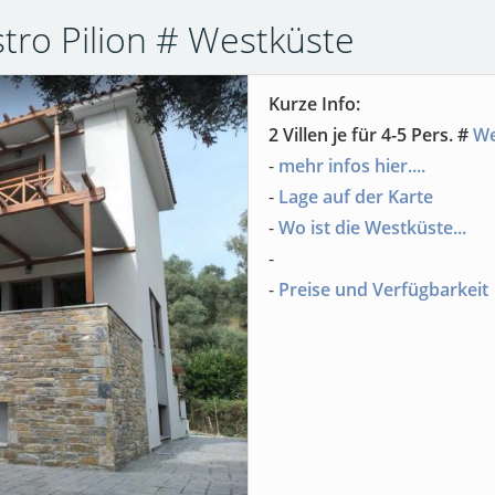
astro Pilion # Westküste
Kurze Info:
2 Villen je für 4-5 Pers. #
We
-
mehr infos hier....
-
Lage auf der Karte
-
Wo ist die Westküste...
-
-
Preise und Verfügbarkeit