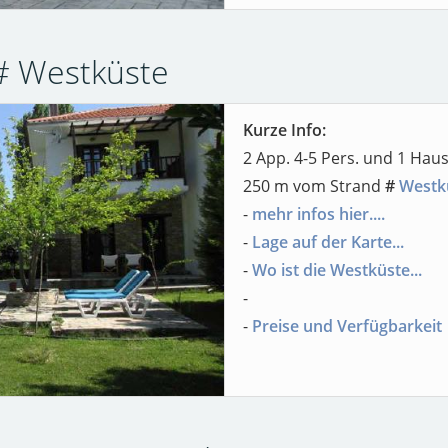
o # Westküste
Kurze Info:
2 App. 4-5 Pers. und 1 Haus
250 m vom Strand
#
Westk
-
mehr infos hier....
-
Lage auf der Karte...
-
Wo ist die Westküste...
-
-
Preise und Verfügbarkeit