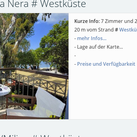
ala Nera # Westküste
Kurze Info:
7 Zimmer und 2
20 m vom Strand
#
Westkü
-
mehr Infos...
- Lage auf der Karte...
-
-
Preise und Verfügbarkeit