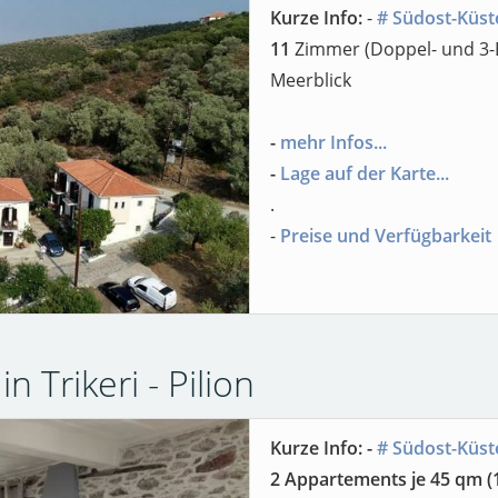
Kurze Info:
-
# Südost-Küst
11
Zimmer (Doppel- und 3-B
Meerblick
-
mehr Infos...
-
Lage auf der Karte...
.
-
Preise und Verfügbarkeit
n Trikeri - Pilion
Kurze Info: -
# Südost-Küst
2 Appartements je 45 qm (1X