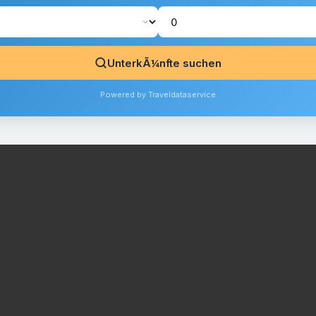
UnterkÃ¼nfte suchen
Powered by Traveldataservice