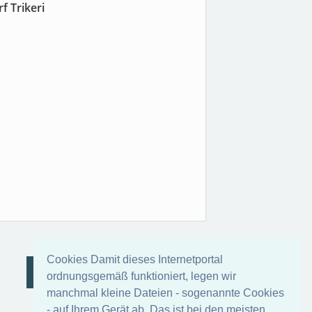
 Trikeri
Cookies Damit dieses Internetportal
AGIA KYRIAKI STUDIO
ordnungsgemäß funktioniert, legen wir
manchmal kleine Dateien - sogenannte Cookies
- auf Ihrem Gerät ab. Das ist bei den meisten