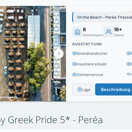
On the Beach - Peréa Thessal
8
16+
Zimmertypen
Gäste
AUSSTATTUNG
Strandhandtücher
Haustiere erlaubt
Zimmerservice
Lage
Beschreibung 
y Greek Pride 5* - Peréa