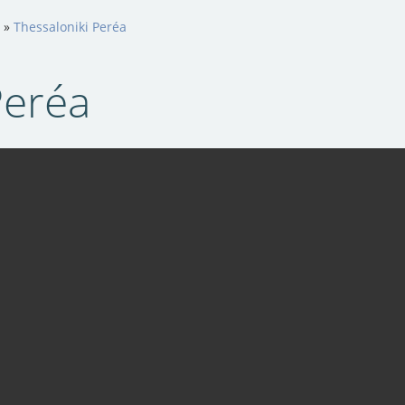
»
Thessaloniki Peréa
Peréa