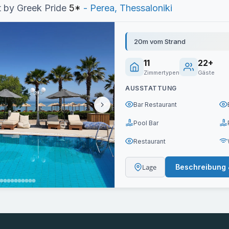
 by Greek Pride
5*
- Perea, Thessaloniki
20m vom Strand
11
22+
Zimmertypen
Gäste
AUSSTATTUNG
Bar Restaurant
Pool Bar
Restaurant
Lage
Beschreibung 