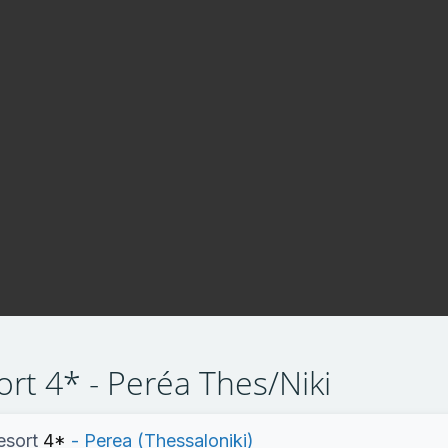
ort 4* - Peréa Thes/Niki
esort
4*
- Perea (Thessaloniki)