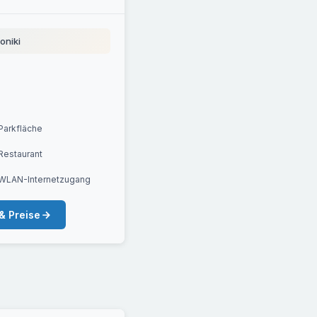
oniki
Parkfläche
Restaurant
WLAN-Internetzugang
& Preise