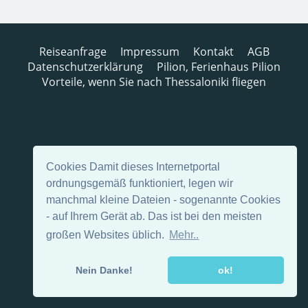
Reiseanfrage
Impressum
Kontakt
AGB
Datenschutzerklärung
Pilion, Ferienhaus Pilion
Vorteile, wenn Sie nach Thessaloniki fliegen
Cookies Damit dieses Internetportal
ordnungsgemäß funktioniert, legen wir
manchmal kleine Dateien - sogenannte Cookies
- auf Ihrem Gerät ab. Das ist bei den meisten
großen Websites üblich.
Mehr..
Nein Danke!
ok!