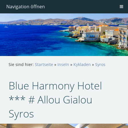
Navigation öffnen
Sie sind hier:
Startseite
»
Inseln
»
Kykladen
»
Syros
Blue Harmony Hotel
*** # Allou Gialou
Syros