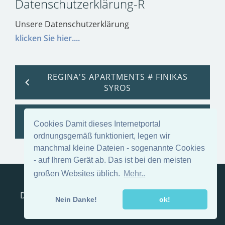
Datenschutzerklärung-R
Unsere Datenschutzerklärung
klicken Sie hier....
REGINA'S APARTMENTS # FINIKAS
SYROS
ELECTRA SYROS*** BOUTIQUE
Cookies Damit dieses Internetportal
HOTEL STADT
ordnungsgemäß funktioniert, legen wir
manchmal kleine Dateien - sogenannte Cookies
- auf Ihrem Gerät ab. Das ist bei den meisten
großen Websites üblich.
Mehr..
Reiseanfrage
Impressum
Kontakt
AGB
Datenschutzerklärung
Pilion, Ferienhaus Pilion
Nein Danke!
ok!
Vorteile, wenn Sie nach Thessaloniki fliegen