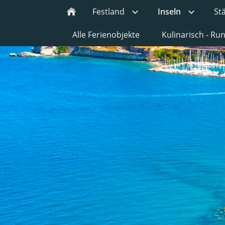
Festland
Inseln
St
Alle Ferienobjekte
Kulinarisch - R