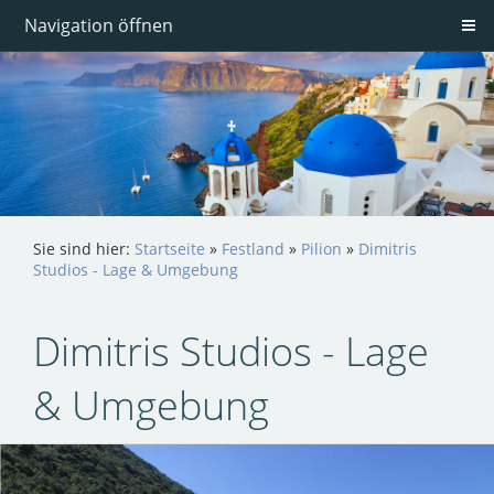
Navigation öffnen
Sie sind hier:
Startseite
»
Festland
»
Pilion
»
Dimitris
Studios - Lage & Umgebung
Dimitris Studios - Lage
& Umgebung